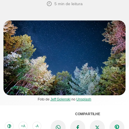
5 min de leitura
Foto de
Jeff Golenski
no
Unsplash
COMPARTILHE
+A
-A