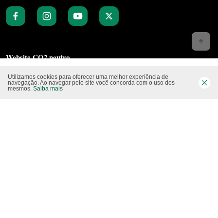
Website CO2 neutro
Utilizamos cookies para oferecer uma melhor experiência de
navegação. Ao navegar pelo site você concorda com o uso dos
mesmos.
Saiba mais
Modo claro
Epartners Empreendimentos Integrados Ltda Me.
11.754.258/0001‐08. Copyright 2010/2025 – Todos os direitos reservados.
Desenvolvido pela
Studio Visual