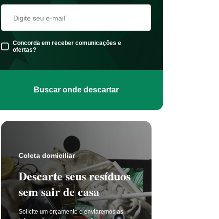
Concorda em receber comunicações e
ofertas?
Buscar onde descartar
Coleta s
Coleta domiciliar
Seu 
Descarte seus resíduos
não t
sem sair de casa
selet
Solicite um orçamento e enviaremos as
A coleta 