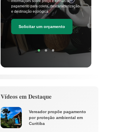
informações sobre preço e formas de
a cada di
pagamento para coleta, descaracterização
principal
e destinação ecológica
as estima
de resídu
Solicitar um orçamento
Soli
Vídeos em Destaque
Vereador propõe pagamento
por proteção ambiental em
Curitiba