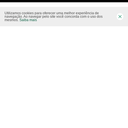
Serviços
Utilizamos cookies para oferecer uma melhor experiência de
navegação. Ao navegar pelo site você concorda com o uso dos
mesmos.
Saiba mais
Tópicos
Como reciclar
eCycle
Siga-nos nas rede sociais
Website CO2 neutro