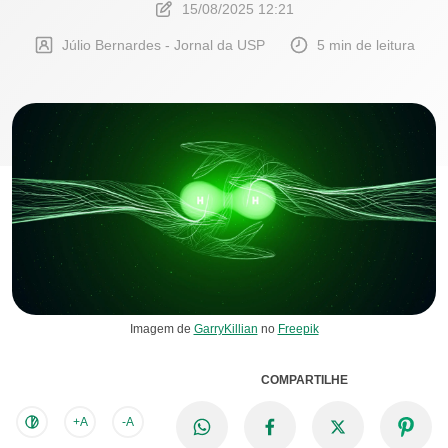
15/08/2025 12:21
Júlio Bernardes - Jornal da USP
5 min de leitura
Imagem de
GarryKillian
no
Freepik
COMPARTILHE
+A
-A