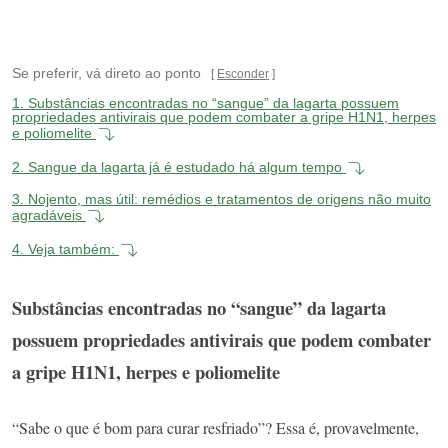
Se preferir, vá direto ao ponto
Esconder
1.
Substâncias encontradas no “sangue” da lagarta possuem
propriedades antivirais que podem combater a gripe H1N1, herpes
e poliomelite
2.
Sangue da lagarta já é estudado há algum tempo
3.
Nojento, mas útil: remédios e tratamentos de origens não muito
agradáveis
4.
Veja também:
Substâncias encontradas no “sangue” da lagarta
possuem propriedades antivirais que podem combater
a gripe H1N1, herpes e poliomelite
“Sabe o que é bom para curar resfriado”? Essa é, provavelmente,