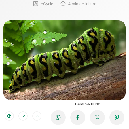
eCycle
4 min de leitura
COMPARTILHE
+A
-A