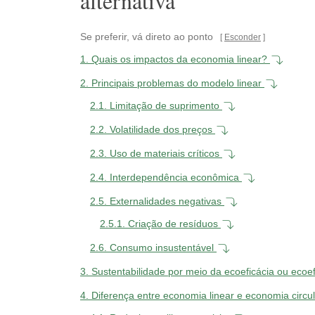
alternativa
Se preferir, vá direto ao ponto
Esconder
1.
Quais os impactos da economia linear?
2.
Principais problemas do modelo linear
2.1.
Limitação de suprimento
2.2.
Volatilidade dos preços
2.3.
Uso de materiais críticos
2.4.
Interdependência econômica
2.5.
Externalidades negativas
2.5.1.
Criação de resíduos
2.6.
Consumo insustentável
3.
Sustentabilidade por meio da ecoeficácia ou ecoe
4.
Diferença entre economia linear e economia circu