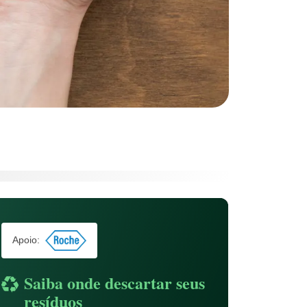
Apoio:
Saiba onde descartar seus
resíduos