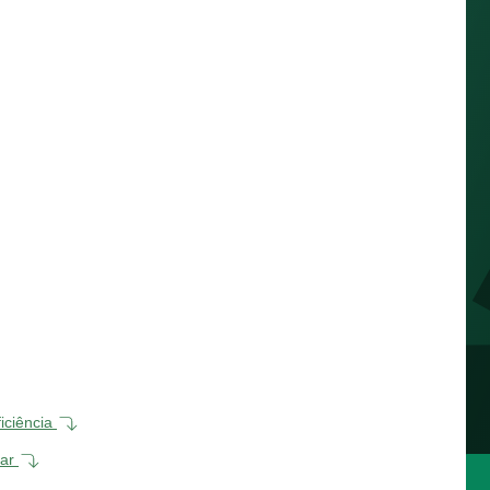
ficiência
lar