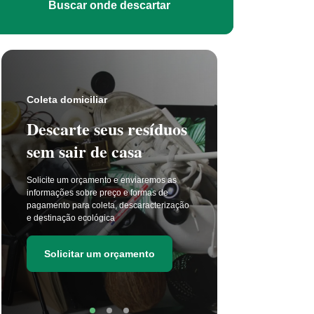
Buscar onde descartar
Coleta s
Coleta domiciliar
Seu 
Descarte seus resíduos
não t
sem sair de casa
selet
Solicite um orçamento e enviaremos as
A coleta 
informações sobre preço e formas de
a cada di
pagamento para coleta, descaracterização
principal
e destinação ecológica
as estima
de resídu
Solicitar um orçamento
Soli