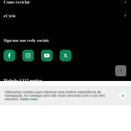
Como reciclar
eCycle
Siga-nos nas rede sociais
Website CO2 neutro
Utilizamos cookies para oferecer uma melhor experiência de
navegação. Ao navegar pelo site você concorda com o uso dos
mesmos.
Saiba mais
Modo claro