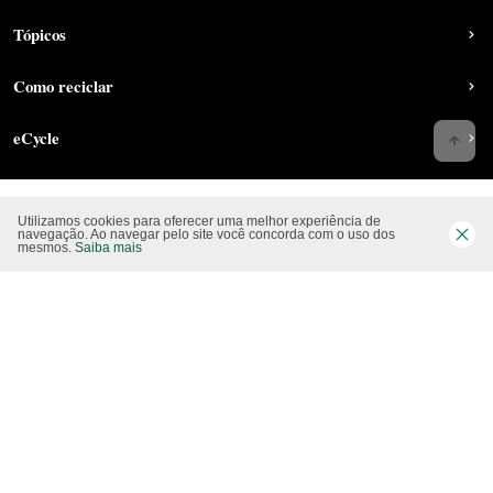
Tópicos
Como reciclar
eCycle
Utilizamos cookies para oferecer uma melhor experiência de
Siga-nos nas rede sociais
navegação. Ao navegar pelo site você concorda com o uso dos
mesmos.
Saiba mais
Website CO2 neutro