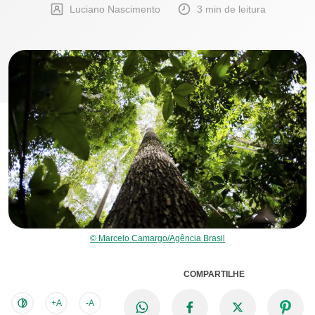
Luciano Nascimento
3 min de leitura
© Marcelo Camargo/Agência Brasil
COMPARTILHE
+A
-A