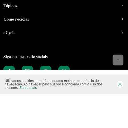
Tópicos
Como reciclar
eCycle
Siga-nos nas rede sociais
Utilizamos cookies para oferecer uma melhor experiência de
navegação. Ao navegar pelo site você concorda com o uso dos
mesmos.
Saiba mais
Website CO2 neutro