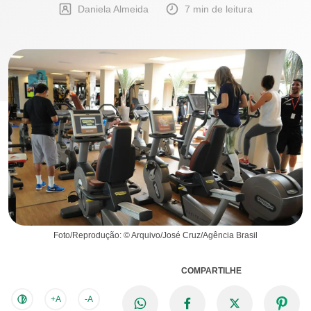
Daniela Almeida
7 min de leitura
Foto/Reprodução: © Arquivo/José Cruz/Agência Brasil
COMPARTILHE
+A
-A