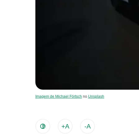
Imagem de Michael Förtsch
no
Unsplash
+A
-A