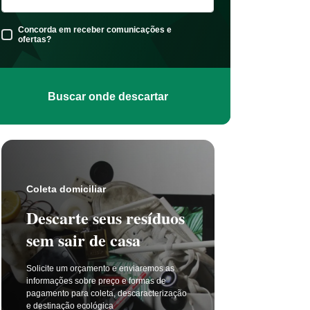
Concorda em receber comunicações e
ofertas?
Buscar onde descartar
Coleta s
Coleta domiciliar
Seu 
Descarte seus resíduos
não t
sem sair de casa
selet
Solicite um orçamento e enviaremos as
A coleta 
informações sobre preço e formas de
a cada di
pagamento para coleta, descaracterização
principal
e destinação ecológica