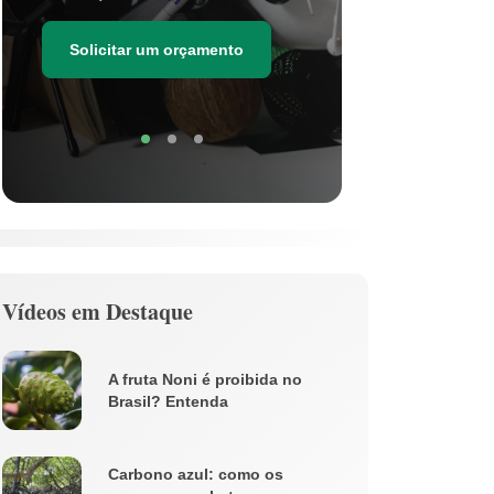
as estima
de resídu
Solicitar um orçamento
Soli
Vídeos em Destaque
A fruta Noni é proibida no
Brasil? Entenda
Carbono azul: como os