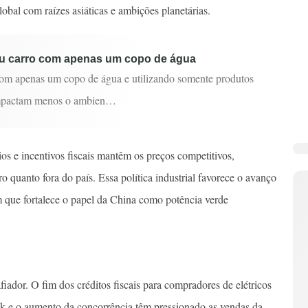
bal com raízes asiáticas e ambições planetárias.
eu carro com apenas um copo de água
om apenas um copo de água e utilizando somente produtos
impactam menos o ambien…
os e incentivos fiscais mantêm os preços competitivos,
o quanto fora do país. Essa política industrial favorece o avanço
 que fortalece o papel da China como potência verde
iador. O fim dos créditos fiscais para compradores de elétricos
sk e o aumento da concorrência têm pressionado as vendas da