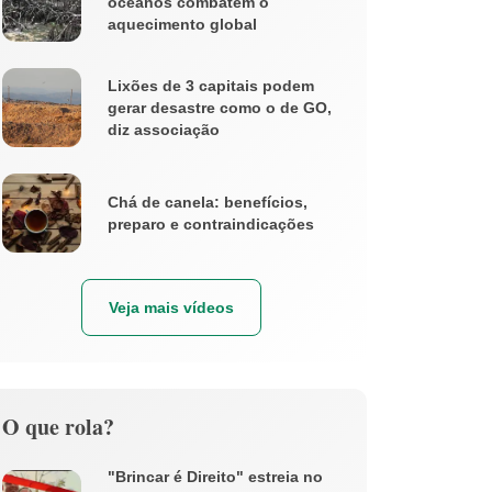
oceanos combatem o
aquecimento global
Lixões de 3 capitais podem
gerar desastre como o de GO,
diz associação
Chá de canela: benefícios,
preparo e contraindicações
Veja mais vídeos
O que rola?
"Brincar é Direito" estreia no