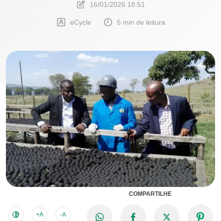
16/01/2026 18:51
eCycle
5 min de leitura
COMPARTILHE
+A
-A