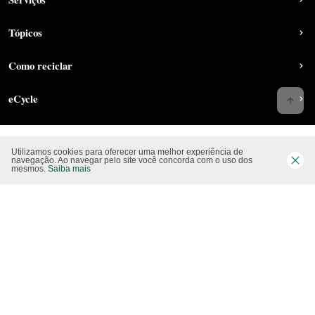
Tópicos
Como reciclar
eCycle
Utilizamos cookies para oferecer uma melhor experiência de
Siga-nos nas rede sociais
navegação. Ao navegar pelo site você concorda com o uso dos
mesmos.
Saiba mais
Website CO2 neutro