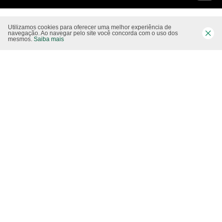
Utilizamos cookies para oferecer uma melhor experiência de
Siga-nos nas rede sociais
navegação. Ao navegar pelo site você concorda com o uso dos
mesmos.
Saiba mais
Website CO2 neutro
Modo claro
Epartners Empreendimentos Integrados Ltda Me.