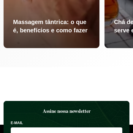
Massagem tântrica: o que
Chá de
é, benefícios e como fazer
serve 
Assine nossa newsletter
E-MAIL