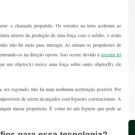
rar: a chamada propulsão. Os veículos na terra aceleram ao
celera através da produção de uma força com o asfalto, o avião
ntão não há meio para interagir. Aí entram os propulsores de
purrando-os na direção oposta.
Isso ocorre devido à
terceira lei
que um objeto(A) exerce uma força sobre outro objeto(B), ele
a vez esgotado, não há mais nenhuma aceleração possível. Por
 impossíveis de serem alcançados com foguetes convencionais. A
ualquer massa propulsora. É como ter um foguete que pode se
fios para essa tecnologia?