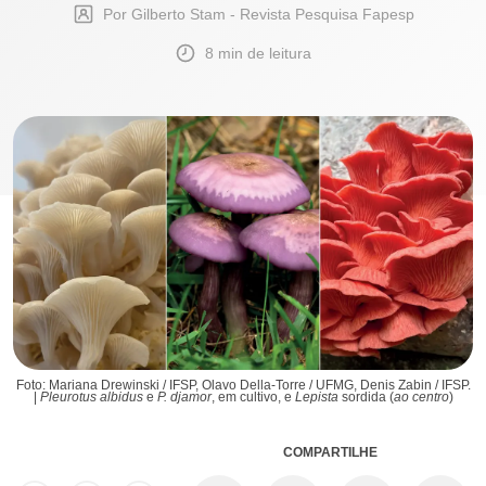
Por Gilberto Stam - Revista Pesquisa Fapesp
8 min de leitura
Foto: Mariana Drewinski / IFSP, Olavo Della-Torre / UFMG, Denis Zabin / IFSP.
|
Pleurotus albidus
e
P. djamor
, em cultivo, e
Lepista
sordida (
ao centro
)
COMPARTILHE