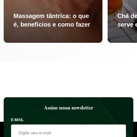
Massagem tântrica: o que
Chá de
é, benefícios e como fazer
serve 
Assine nossa newsletter
E-MAIL