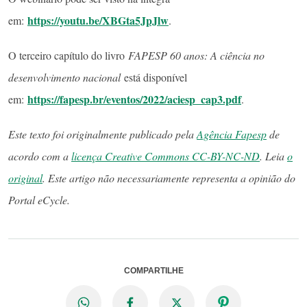
https://youtu.be/XBGta5JpJlw
em:
.
O terceiro capítulo do livro
FAPESP 60 anos: A ciência no
desenvolvimento nacional
está disponível
https://fapesp.br/eventos/2022/aciesp_cap3.pdf
em:
.
Este texto foi originalmente publicado pela
Agência Fapesp
de
acordo com a
licença Creative Commons CC-BY-NC-ND
. Leia
o
original
. Este artigo não necessariamente representa a opinião do
Portal eCycle.
COMPARTILHE