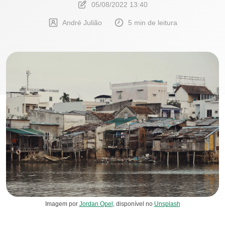
05/08/2022 13:40
André Julião
5 min de leitura
Imagem por
Jordan Opel
, disponível no
Unsplash