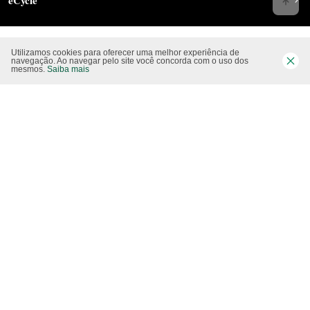
Utilizamos cookies para oferecer uma melhor experiência de
Siga-nos nas rede sociais
navegação. Ao navegar pelo site você concorda com o uso dos
mesmos.
Saiba mais
Website CO2 neutro
Modo claro