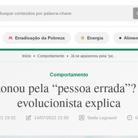
Erradicação da Pobreza
Energia
Alime
Início
Comportamento
Já se apaixonou pela “pe...
Comportamento
xonou pela “pessoa errada”?
evolucionista explica
22 19:32
14/07/2022 22:00
Stella Legnaioli
6