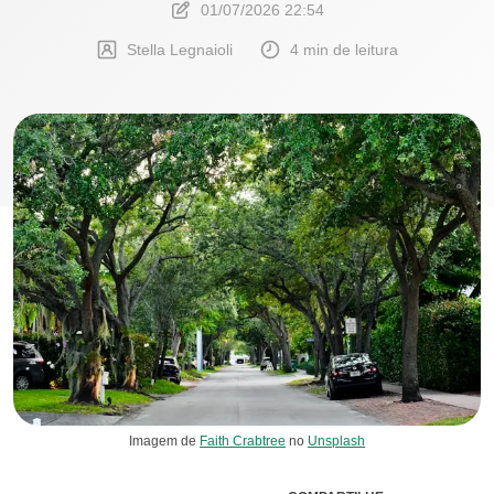
01/07/2026 22:54
Stella Legnaioli
4 min de leitura
Imagem de
Faith Crabtree
no
Unsplash