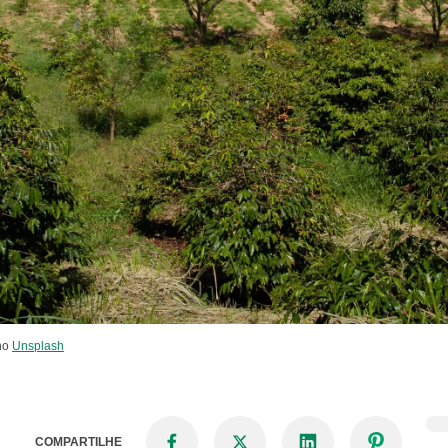
 no
Unsplash
COMPARTILHE