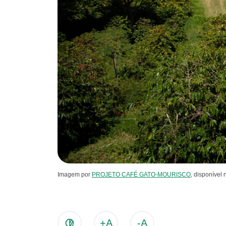
Imagem por
PROJETO CAFÉ GATO-MOURISCO
, disponível
+A
-A