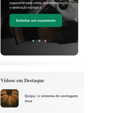
a cada di
pagamento para coleta, descaracterização
principal
e destinação ecológica
as estima
de resídu
Solicitar um orçamento
Soli
Vídeos em Destaque
Quipu: o sistema de contagem
inca