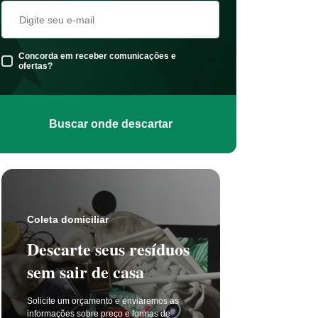
Concorda em receber comunicações e
ofertas?
Buscar onde descartar
Coleta s
Coleta domiciliar
Seu 
Descarte seus resíduos
não t
sem sair de casa
selet
Solicite um orçamento e enviaremos as
A coleta 
informações sobre preço e formas de