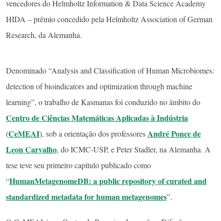
vencedores do Helmholtz Information & Data Science Academy
HIDA – prêmio concedido pela Helmholtz Association of German
Research, da Alemanha.
Denominado “Analysis and Classification of Human Microbiomes:
detection of bioindicators and optimization through machine
learning”, o trabalho de Kasmanas foi conduzido no âmbito do
Centro de Ciências Matemáticas Aplicadas à Indústria
CeMEAI
André Ponce de
(
), sob a orientação dos professores
Leon Carvalho
, do ICMC-USP, e Peter Stadler, na Alemanha. A
tese teve seu primeiro capítulo publicado como
HumanMetagenomeDB: a public repository of curated and
“
standardized metadata for human metagenomes
”.