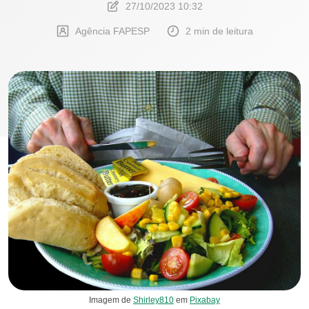
27/10/2023 10:32
Agência FAPESP
2 min de leitura
Imagem de
Shirley810
em
Pixabay