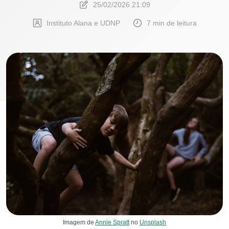
25/02/2026 21:09
Instituto Alana e UDNP
7 min de leitura
Imagem de
Annie Spratt
no
Unsplash