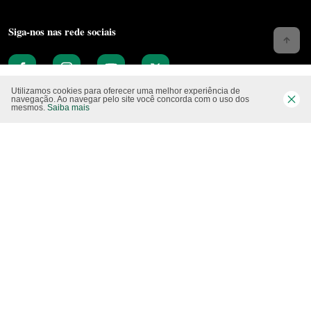
Siga-nos nas rede sociais
Utilizamos cookies para oferecer uma melhor experiência de
navegação. Ao navegar pelo site você concorda com o uso dos
mesmos.
Saiba mais
Website CO2 neutro
Modo claro
Epartners Empreendimentos Integrados Ltda Me.
11.754.258/0001‐08. Copyright 2010/2025 – Todos os direitos reservados.