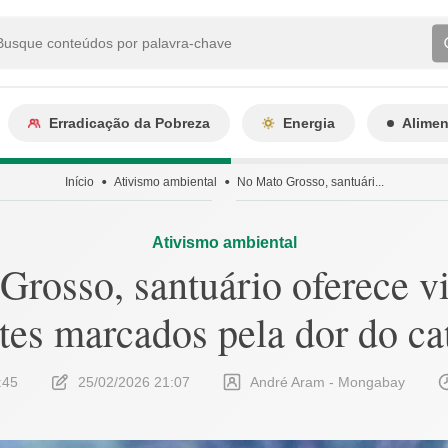
Erradicação da Pobreza
Energia
Alime
Início
Ativismo ambiental
No Mato Grosso, santuári...
Ativismo ambiental
rosso, santuário oferece v
tes marcados pela dor do ca
:45
25/02/2026 21:07
André Aram - Mongabay