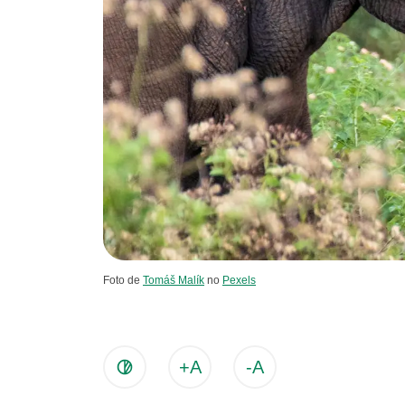
Foto de
Tomáš Malík
no
Pexels
+A
-A