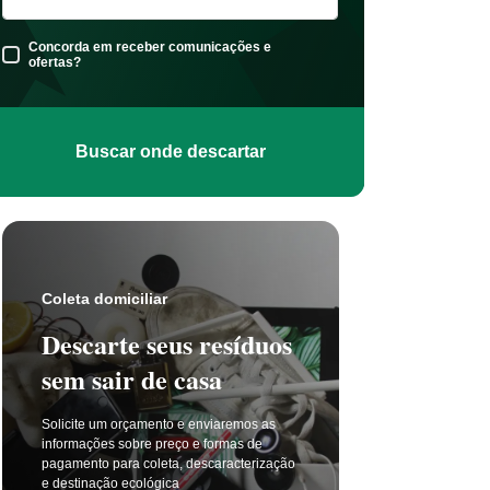
Concorda em receber comunicações e
ofertas?
Buscar onde descartar
Coleta s
Coleta domiciliar
Seu 
Descarte seus resíduos
não t
sem sair de casa
selet
Solicite um orçamento e enviaremos as
A coleta 
informações sobre preço e formas de
a cada di
pagamento para coleta, descaracterização
principal
e destinação ecológica