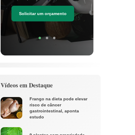
as estima
de resídu
Solicitar um orçamento
Soli
Vídeos em Destaque
Frango na dieta pode elevar
risco de câncer
gastrointestinal, aponta
estudo
9 plantas com propriedade