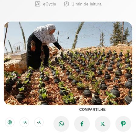
eCycle
1 min de leitura
COMPARTILHE
+A
-A