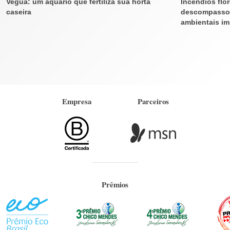
Vegua: um aquário que fertiliza sua horta
Incêndios flo
caseira
descompasso 
ambientais imi
Empresa
Parceiros
Prêmios