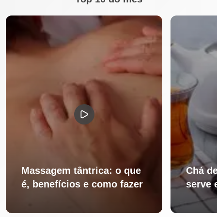
Massagem tântrica: o que
Chá de
é, benefícios e como fazer
serve 