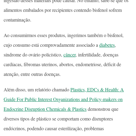
ingestão desses materiais pode causar. No entanto, sabe-se que os
alimentos embalados por recipientes contendo bisfenol sofrem
contaminação.
Ao consumirmos esses produtos, ingerimos também o bisfenol,
cujo consumo está comprovadamente associado a
diabetes
,
síndrome do ovário policístico,
câncer
, infertilidade, doenças
cardíacas, fibromas uterinos, abortos, endometriose, déficit de
atenção, entre outras doenças.
Além disso, um relatório chamado
Plastics, EDCs & Health: A
Guide For Public Interest Organizations and Policy-makers on
Endocrine Disruption Chemicals & Plastics
demonstrou que
diversos tipos de plástico se comportam como disruptores
endócrinos, podendo causar esterilização, problemas