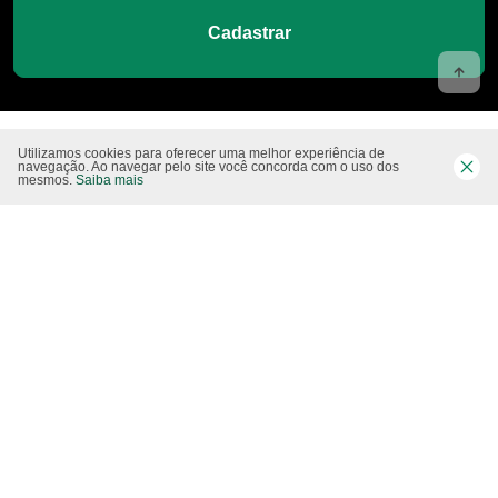
Cadastrar
INÍCIO
EDUCAÇÃO
EDUCAÇÃO AMBIENTAL
JOGO CRIADO NA USP USA C...
Utilizamos cookies para oferecer uma melhor experiência de
navegação. Ao navegar pelo site você concorda com o uso dos
mesmos.
Saiba mais
Serviços
Tópicos
Como reciclar