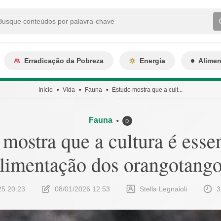
Erradicação da Pobreza
Energia
Alime
Início
Vida
Fauna
Estudo mostra que a cult...
Fauna
⬤
mostra que a cultura é esse
limentação dos orangotang
25 20:23
08/01/2026 12:53
Stella Legnaioli
3