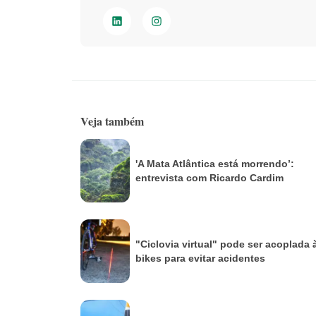
Veja também
'A Mata Atlântica está morrendo’:
entrevista com Ricardo Cardim
"Ciclovia virtual" pode ser acoplada 
bikes para evitar acidentes