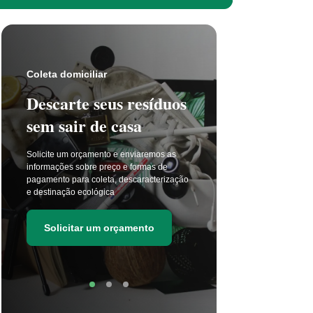
Coleta s
Coleta domiciliar
Seu 
Descarte seus resíduos
não t
sem sair de casa
selet
Solicite um orçamento e enviaremos as
A coleta 
informações sobre preço e formas de
a cada di
pagamento para coleta, descaracterização
principal
e destinação ecológica
as estima
de resídu
Solicitar um orçamento
Soli