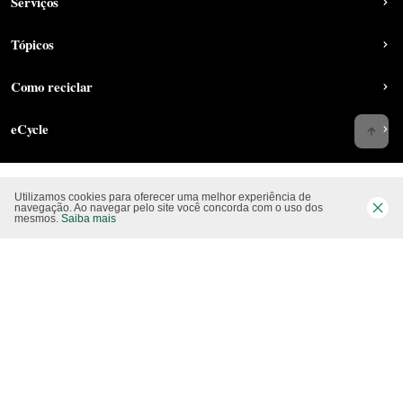
Serviços
Tópicos
Como reciclar
eCycle
Utilizamos cookies para oferecer uma melhor experiência de
Siga-nos nas rede sociais
navegação. Ao navegar pelo site você concorda com o uso dos
mesmos.
Saiba mais
Website CO2 neutro