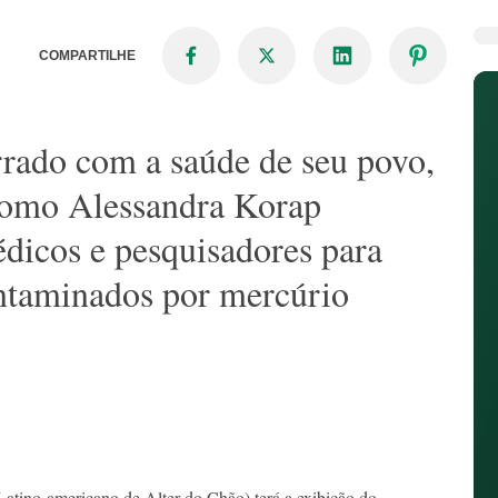
COMPARTILHE
rrado com a saúde de seu povo,
omo Alessandra Korap
icos e pesquisadores para
contaminados por mercúrio
atino-americano de Alter do Chão) terá a exibição do