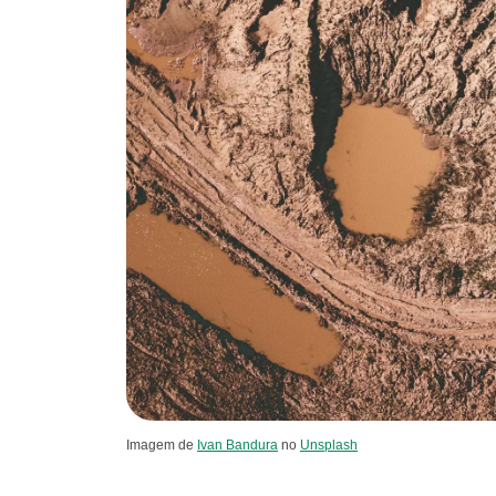
Imagem de
Ivan Bandura
no
Unsplash