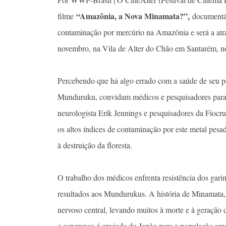
“Amazônia, a Nova Minamata?”,
filme
documentár
contaminação por mercúrio na Amazônia e será a atraç
novembro, na Vila de Alter do Chão em Santarém, no
Percebendo que há algo errado com a saúde de seu
Munduruku, convidam médicos e pesquisadores para i
neurologista Erik Jennings e pesquisadores da Fioc
os altos índices de contaminação por este metal pesa
à destruição da floresta.
O trabalho dos médicos enfrenta resistência dos garim
resultados aos Mundurukus. A história de Minamata, 
nervoso central, levando muitos à morte e à geraçã
e esperança é enviada do Japão para a população am