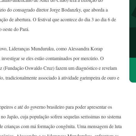
io do consagrado diretor Jorge Bodanzky, que aborda a
ão de abertura. O festival que acontece do dia 3 ao dia 6 de
 oeste do Pará.
 povo, Lideranças Munduruku, como Alessandra Korap
nvestigar se eles estão contaminados por mercúrio. O
ruz (Fundação Oswaldo Cruz) fazem um diagnóstico e revelam
do, tradicionalmente associado à atividade garimpeira de ouro e
peiros e até do governo brasileiro para poder apresentar os
no Japão, cuja população sofreu sequelas seríssimas no sistema
o de crianças com má formação congênita. Uma mensagem de luta
azônica. Alessandra e as lideranças Mundurukus, enfrentam as