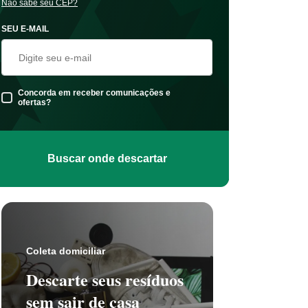
Não sabe seu CEP?
SEU E-MAIL
Concorda em receber comunicações e
ofertas?
Buscar onde descartar
Coleta s
Coleta domiciliar
Seu 
Descarte seus resíduos
não t
sem sair de casa
selet