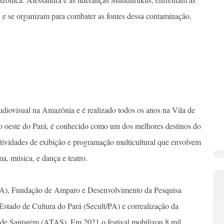
, e se organizam para combater as fontes dessa contaminação,
diovisual na Amazônia e é realizado todos os anos na Vila de
no oeste do Pará, é conhecido como um dos melhores destinos do
 atividades de exibição e programação multicultural que envolvem
ma, música, e dança e teatro.
 (ITA), Fundação de Amparo e Desenvolvimento da Pesquisa
stado de Cultura do Pará (Secult/PA) e correalização da
 de Santarém (ATAS). Em 2021 o festival mobilizou 8 mil