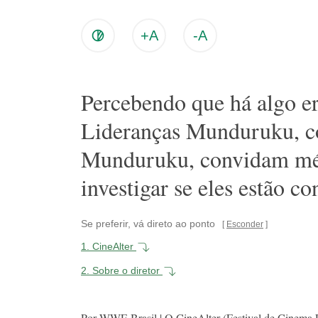
+A
-A
Percebendo que há algo e
Lideranças Munduruku, c
Munduruku, convidam méd
investigar se eles estão 
Se preferir, vá direto ao ponto
Esconder
1.
CineAlter
2.
Sobre o diretor
Por WWF-Brasil | O CineAlter (Festival de Cinema L