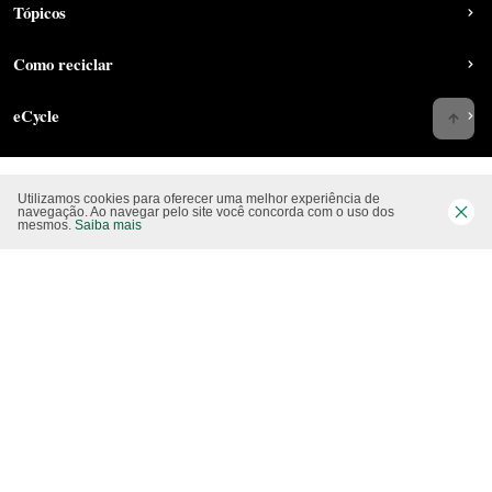
Tópicos
Como reciclar
eCycle
Utilizamos cookies para oferecer uma melhor experiência de
Siga-nos nas rede sociais
navegação. Ao navegar pelo site você concorda com o uso dos
mesmos.
Saiba mais
Website CO2 neutro