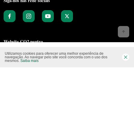
Siga-nos nas rede sociais
Website CO2 neutro
Utilizamos cookies para oferecer uma melhor experiência de
navegação. Ao navegar pelo site você concorda com o uso dos
mesmos.
Saiba mais
Modo claro
Epartners Empreendimentos Integrados Ltda Me.
11.754.258/0001‐08. Copyright 2010/2025 – Todos os direitos reservados.
Desenvolvido pela
Studio Visual