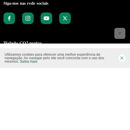
Siga-nos nas rede sociais
Website CO2 neutro
Utilizamos cookies para oferecer uma melhor experiência de
navegação. Ao navegar pelo site você concorda com o uso dos
mesmos.
Saiba mais
Modo claro
Epartners Empreendimentos Integrados Ltda Me.
11.754.258/0001‐08. Copyright 2010/2025 – Todos os direitos reservados.
Desenvolvido pela
Studio Visual