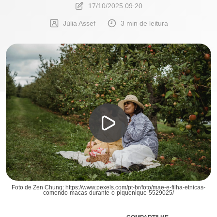
17/10/2025 09:20
Júlia Assef
3 min de leitura
Foto de Zen Chung: https://www.pexels.com/pt-br/foto/mae-e-filha-etnicas-
comendo-macas-durante-o-piquenique-5529025/