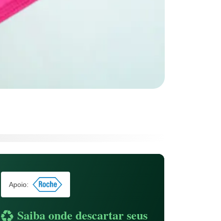
Apoio:
Saiba onde descartar seus