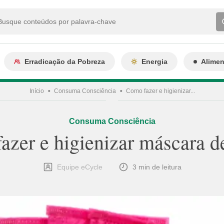
Erradicação da Pobreza
Energia
Alime
Início
Consuma Consciência
Como fazer e higienizar...
Consuma Consciência
zer e higienizar máscara d
Equipe eCycle
3 min de leitura