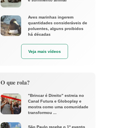
e sofrimento animal
Aves marinhas ingerem
quantidades consideráveis de
poluentes, alguns proibidos
há décadas
Veja mais vídeos
O que rola?
"Brincar é Direito" estreia no
Canal Futura e Globoplay e
mostra como uma comunidade
transformou ...
São Paulo recebe o 1º evento