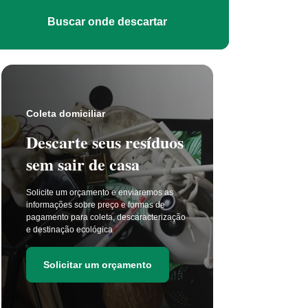
Buscar onde descartar
Coleta s
Coleta domiciliar
Seu 
Descarte seus resíduos
não t
sem sair de casa
selet
Solicite um orçamento e enviaremos as
A coleta 
informações sobre preço e formas de
a cada di
pagamento para coleta, descaracterização
principal
e destinação ecológica
as estima
de resídu
Solicitar um orçamento
Soli