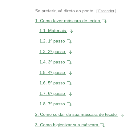
Se preferir, vá direto ao ponto
Esconder
1.
Como fazer máscara de tecido
1.1.
Materiais
1.2.
1º passo
1.3.
2º passo
1.4.
3º passo
1.5.
4º passo
1.6.
5º passo
1.7.
6º passo
1.8.
7º passo
2.
Como cuidar da sua máscara de tecido
3.
Como higienizar sua máscara