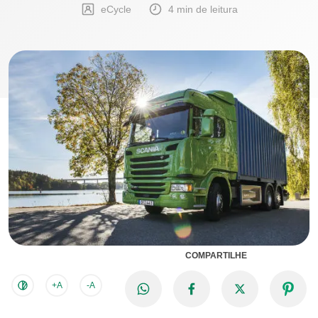
eCycle
4 min de leitura
COMPARTILHE
+A
-A