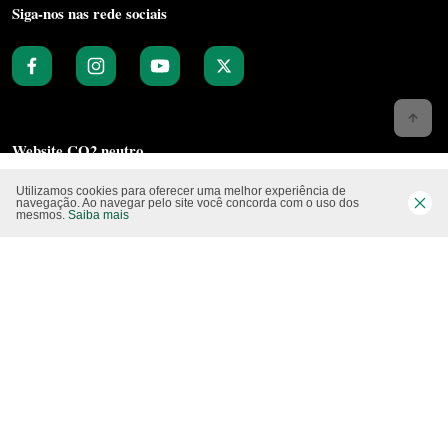
Siga-nos nas rede sociais
Website CO2 neutro
Utilizamos cookies para oferecer uma melhor experiência de
navegação. Ao navegar pelo site você concorda com o uso dos
mesmos.
Saiba mais
Modo claro
Epartners Empreendimentos Integrados Ltda Me.
11.754.258/0001‐08. Copyright 2010/2025 – Todos os direitos reservados.
Desenvolvido pela
Studio Visual