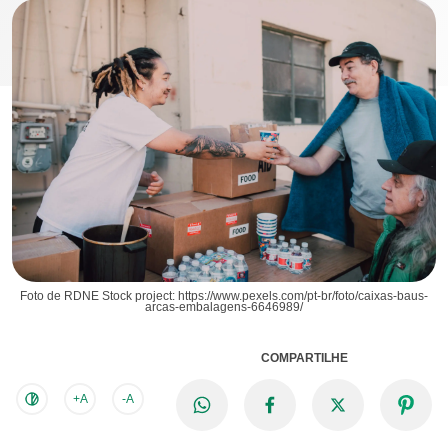
Foto de RDNE Stock project: https://www.pexels.com/pt-br/foto/caixas-baus-
arcas-embalagens-6646989/
COMPARTILHE
+A
-A