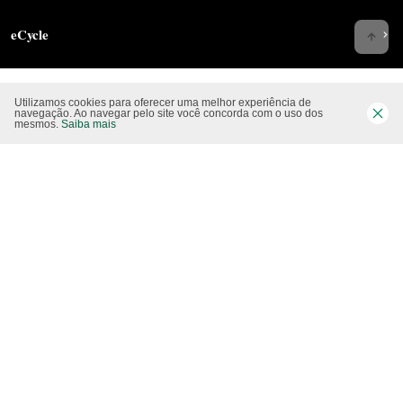
eCycle
Utilizamos cookies para oferecer uma melhor experiência de
Siga-nos nas rede sociais
navegação. Ao navegar pelo site você concorda com o uso dos
mesmos.
Saiba mais
Website CO2 neutro
Modo claro