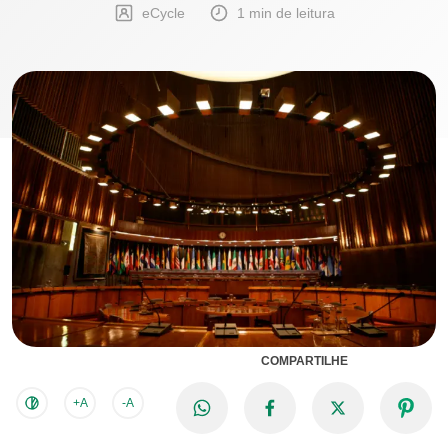
eCycle
1 min de leitura
COMPARTILHE
+A
-A