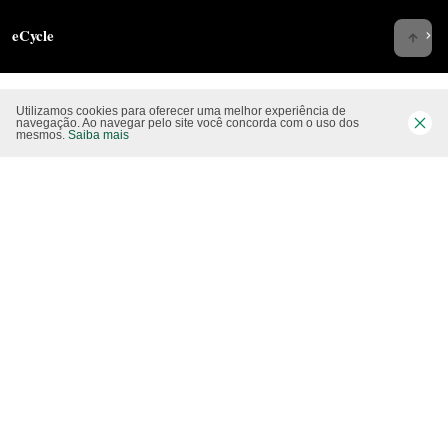
eCycle
Utilizamos cookies para oferecer uma melhor experiência de
Siga-nos nas rede sociais
navegação. Ao navegar pelo site você concorda com o uso dos
mesmos.
Saiba mais
Website CO2 neutro
Modo claro