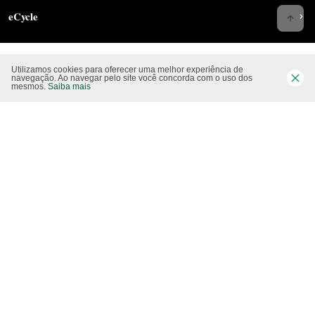
eCycle
Utilizamos cookies para oferecer uma melhor experiência de
Siga-nos nas rede sociais
navegação. Ao navegar pelo site você concorda com o uso dos
mesmos.
Saiba mais
Website CO2 neutro
Modo claro