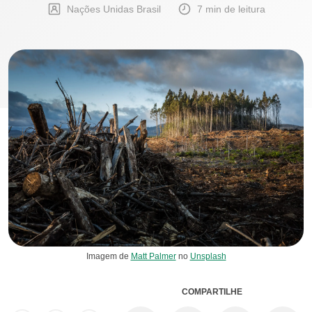
Nações Unidas Brasil
7 min de leitura
Imagem de
Matt Palmer
no
Unsplash
COMPARTILHE