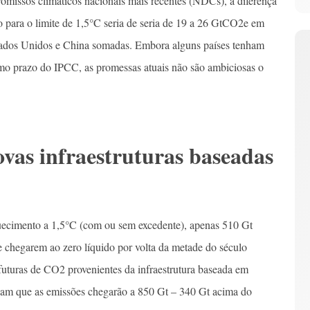
omissos climáticos nacionais mais recentes (NDCs), a diferença
o para o limite de 1,5°C seria de seria de 19 a 26 GtCO2e em
stados Unidos e China somadas. Embora alguns países tenham
mo prazo do IPCC, as promessas atuais não são ambiciosas o
ovas infraestruturas baseadas
quecimento a 1,5°C (com ou sem excedente), apenas 510 Gt
e chegarem ao zero líquido por volta da metade do século
futuras de CO2 provenientes da infraestrutura baseada em
dicam que as emissões chegarão a 850 Gt – 340 Gt acima do