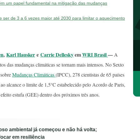
têm um papel fundamental na mitigação das mudanças
e ser de 3 a 6 vezes maior até 2030 para limitar o aquecimento
en
,
Karl Hausker
e
Carrie Dellesky
em
WRI Brasil
—
A
tos das mudanças climáticas se tornam mais intensos. No Sexto
 sobre
Mudanças Climáticas
(IPCC), 278 cientistas de 65 países
o alcance o limite de 1,5°C estabelecido pelo Acordo de Paris,
efeito estufa (GEE) dentro dos próximos três anos.
pso ambiental já começou e não há volta;
car em resiliência