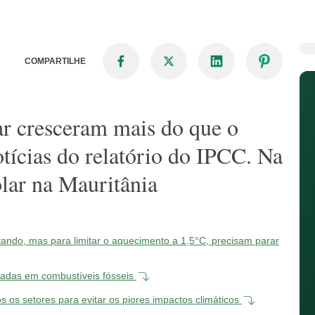
COMPARTILHE
lar cresceram mais do que o
tícias do relatório do IPCC. Na
olar na Mauritânia
ndo, mas para limitar o aquecimento a 1,5°C, precisam parar
eadas em combustíveis fósseis
 os setores para evitar os piores impactos climáticos