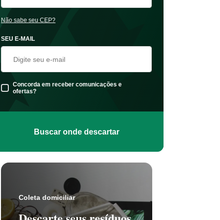
Não sabe seu CEP?
SEU E-MAIL
Concorda em receber comunicações e
ofertas?
Buscar onde descartar
Coleta s
Coleta domiciliar
Seu 
Descarte seus resíduos