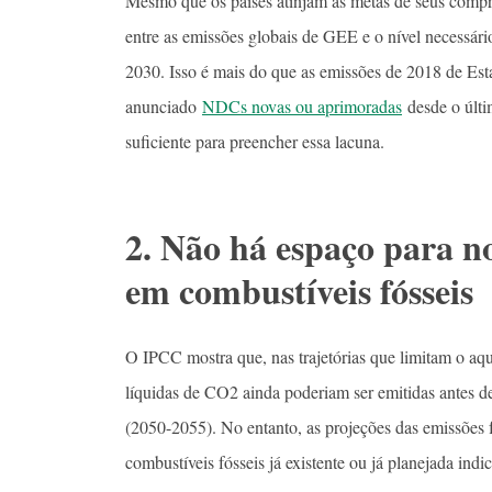
Mesmo que os países atinjam as metas de seus compr
entre as emissões globais de GEE e o nível necessári
2030. Isso é mais do que as emissões de 2018 de E
anunciado
NDCs novas ou aprimoradas
desde o últi
suficiente para preencher essa lacuna.
2. Não há espaço para n
em combustíveis fósseis
O IPCC mostra que, nas trajetórias que limitam o a
líquidas de CO2 ainda poderiam ser emitidas antes d
(2050-2055). No entanto, as projeções das emissões 
combustíveis fósseis já existente ou já planejada in