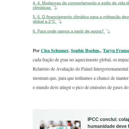
4.
4. Mudanças de comportamento e estilo de vida 
climáticas
5.
6. O financiamento climático para a mitigação dev
global a 2°C
6.
Para onde vamos a partir de agora?
Por
Clea Schumer
,
Sophie Boehm,
,
Taryn Frans
cada fração de grau no aquecimento global, os impac
Relatório de Avaliação do Painel Intergovernamental
mostram que, para que tenhamos a chance de manter a
o mundo deve atingir o pico de emissões de gases do 
IPCC conclui: cola
humanidade deve fo