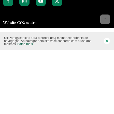
Website CO2 neutro
Utilizamos cookies para oferecer uma melhor experiência de
navegação. Ao navegar pelo site você concorda com o uso dos
mesmos.
Saiba mais
Modo claro
Epartners Empreendimentos Integrados Ltda Me.
11.754.258/0001‐08. Copyright 2010/2025 – Todos os direitos reservados.
Desenvolvido pela
Studio Visual