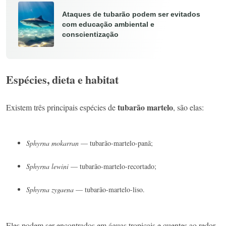
Ataques de tubarão podem ser evitados
com educação ambiental e
conscientização
Espécies, dieta e habitat
tubarão martelo
Existem três principais espécies de
, são elas:
Sphyrna mokarran
— tubarão-martelo-panã;
Sphyrna lewini
— tubarão-martelo-recortado;
Sphyrna zygaena
— tubarão-martelo-liso.
Eles podem ser encontrados em águas tropicais e quentes ao redor