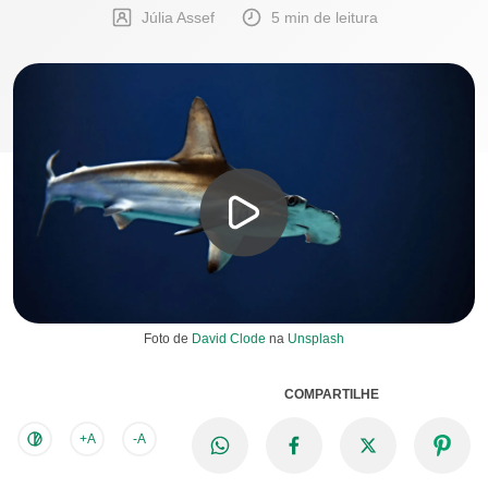
Júlia Assef
5 min de leitura
Foto de
David Clode
na
Unsplash
COMPARTILHE
+A
-A