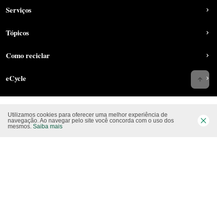
Serviços
Tópicos
Como reciclar
eCycle
Utilizamos cookies para oferecer uma melhor experiência de
Siga-nos nas rede sociais
navegação. Ao navegar pelo site você concorda com o uso dos
mesmos.
Saiba mais
Website CO2 neutro