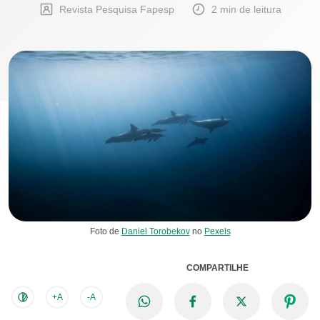
Revista Pesquisa Fapesp
2 min de leitura
Foto de
Daniel Torobekov
no
Pexels
COMPARTILHE
+A
-A