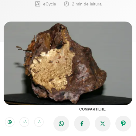
eCycle
2 min de leitura
COMPARTILHE
+A
-A