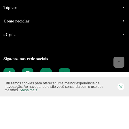
Tópicos
Como reciclar
eCycle
Siga-nos nas rede sociais
Utilizamos cookies para oferecer uma melhor experiência de
navegação. Ao navegar pelo site você concorda com o uso dos
mesmos.
Saiba mais
Website CO2 neutro