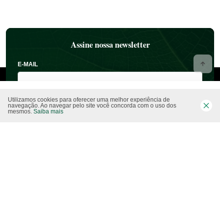
Assine nossa newsletter
E-MAIL
Utilizamos cookies para oferecer uma melhor experiência de
navegação. Ao navegar pelo site você concorda com o uso dos
mesmos.
Saiba mais
NOME
ESTADO
CIDADE