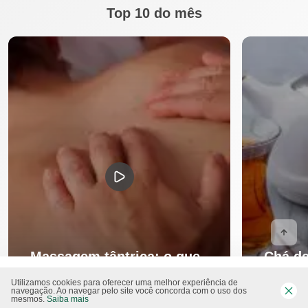
Top 10 do mês
Massagem tântrica: o que
Chá de
é, benefícios e como fazer
serve 
Utilizamos cookies para oferecer uma melhor experiência de
navegação. Ao navegar pelo site você concorda com o uso dos
mesmos.
Saiba mais